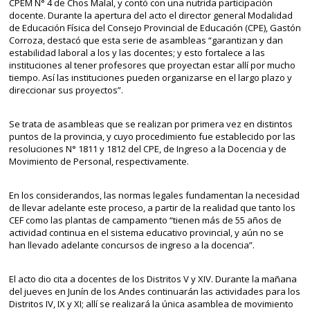
CPEM N° 4 de Chos Malal, y contó con una nutrida participación
docente. Durante la apertura del acto el director general Modalidad
de Educación Física del Consejo Provincial de Educación (CPE), Gastón
Corroza, destacó que esta serie de asambleas “garantizan y dan
estabilidad laboral a los y las docentes; y esto fortalece a las
instituciones al tener profesores que proyectan estar allí por mucho
tiempo. Así las instituciones pueden organizarse en el largo plazo y
direccionar sus proyectos”.
Se trata de asambleas que se realizan por primera vez en distintos
puntos de la provincia, y cuyo procedimiento fue establecido por las
resoluciones N° 1811 y 1812 del CPE, de Ingreso a la Docencia y de
Movimiento de Personal, respectivamente.
En los considerandos, las normas legales fundamentan la necesidad
de llevar adelante este proceso, a partir de la realidad que tanto los
CEF como las plantas de campamento “tienen más de 55 años de
actividad continua en el sistema educativo provincial, y aún no se
han llevado adelante concursos de ingreso a la docencia”.
El acto dio cita a docentes de los Distritos V y XIV. Durante la mañana
del jueves en Junín de los Andes continuarán las actividades para los
Distritos IV, IX y XI; allí se realizará la única asamblea de movimiento