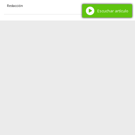
Redacción
Escuchar artículo
Educación en Neuquén
Neuquén fortalece la formación docente con la
ampliación del IFD N° 14 y un nuevo convenio