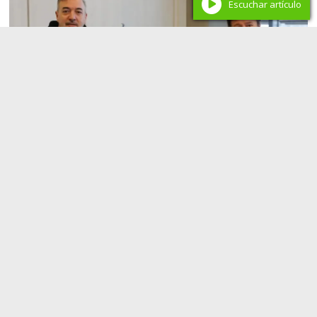
Escuchar artículo
Política
Weretilneck impulsa el mayor pase a planta en
años para 4.200 trabajadores públicos