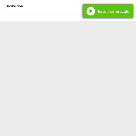
Redacción
Escuchar artículo
Salud Neuquén
Refaccionarán el Servicio de Odontología del
Bouquet Roldán