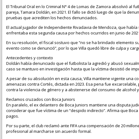
El Tribunal Oral en lo Criminal N° 4 de Lomas de Zamora absolvió al fu
pareja, Tamara Doldán, en 2021. El fallo se dictó luego de que la denun
pruebas que acrediten los hechos denunciados.
El actual jugador de Independiente Rivadavia de Mendoza, que había s
enfrentaba esta segunda causa por hechos ocurridos en junio de 2021 
En su resolución, el fiscal sostuvo que “no se ha brindado elemento s
evento como se denunció”, por lo que Villa quedó libre de culpa y carg
Antecedentes y contexto
Doldán había denunciado que el futbolista la agredió y abusó sexualm
caso se mantuvo en investigación hasta que la víctima desistió de impu
A pesar de su absolución en esta causa, Villa mantiene vigente una co
amenazas contra Cortés, dictada en 2023. Esa pena fue excarcelable, po
contra la violencia de género y a abstenerse del consumo de alcohol y
Reclamos cruzados con Boca Juniors
En paralelo, el ex delantero de Boca Juniors mantiene una disputa judi
considerar que fue víctima de un “despido indirecto”. Afirma que Boca i
pagos.
Por su parte, el club reclamó ante FIFA una compensación de 20 millon
profesional al marcharse sin acuerdo formal.