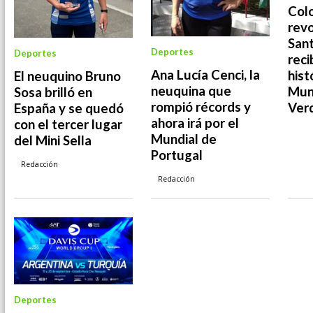
Colo
rev
Sant
Deportes
Deportes
reci
Ana Lucía Cenci, la
hist
El neuquino Bruno
neuquina que
Mun
Sosa brilló en
rompió récords y
Ver
España y se quedó
ahora irá por el
con el tercer lugar
Mundial de
del Mini Sella
Portugal
Redacción
Redacción
Deportes