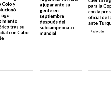
cuenta reg
 Colo y
a jugar ante su
para la Co
olucionó
gente en
con la pre
iago:
septiembre
oficial de l
bimiento
después del
ante Turqu
órico tras su
subcampeonato
dial con Cabo
Redacción
mundial
de