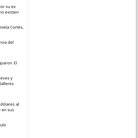
por su ex
 no existen
niela Cortés,
ncia del
paron. El
leves y
talleres
 dólares al
o en sus
culo