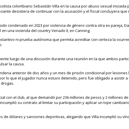
tbolista colombiano Sebastián Villa en la causa por abuso sexual iniciada 
ciante desistiera de continuar con la acusación y el fiscal concluyera que
ido condenado en 2023 por violencia de género contra otra ex pareja, Da
en una vivienda del country Venado II, en Canning.
ustantivo ni prueba autónoma que permita acreditar con certeza la ocurre
o.
ente luego de una discusión durante una reunión en la que ambos partici
lsar la causa.
ndena anterior de dos años y un mes de prisión condicional por lesiones 
r lo que el jugador nunca estuvo detenido, pero fue obligado a asistir a 
 drogas.
cial con el club, al que demandó por 236 millones de pesos y 2 millones de
ncumplió su contrato al limitar su participación y aplicar un tope cambiari
es de dólares y sanciones deportivas, alegando que Villa incumplió su vín