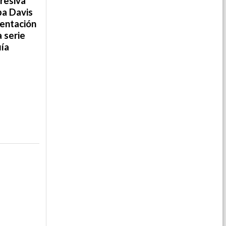
resiva
pa Davis
sentación
a serie
ía