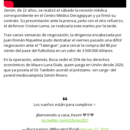
Zenón, de 22 años, se realizó el sábado la revisión médica
correspondiente en el Centro Médico Deragopyan y ya firmó su
contrato. Su presentación ante la prensa, junto con el otro refuerzo,
el defensor Cristian Lema, se realizaría este martes por la tarde.
Tras varias semanas de negociación, la dirigencia encabezada por
Juan Román Riquelme pudo destrabar el viernes pasado una difícil
negociación ante el “Tatengue”, para cerrar la compra del 80 por
ciento del pase del futbolista en un valor de 3.500.000 dólares.
En la operación, además, Boca cedió el 25% de los derechos
económicos de Mauro Luna Diale, quien juega en Unión desde 2020,
que ya poseía el 50. También acordó el préstamo -sin cargo- del
juvenil mediocampista Simón Rivero.
Los sueños están para cumplirse ✨
¡Bienvenido a casa, Kevin! 💙💛💙
pic.twitter.com/iOfpzecZD1
— Boca Juniors (@BocaJrsOficial)
January 22, 2024