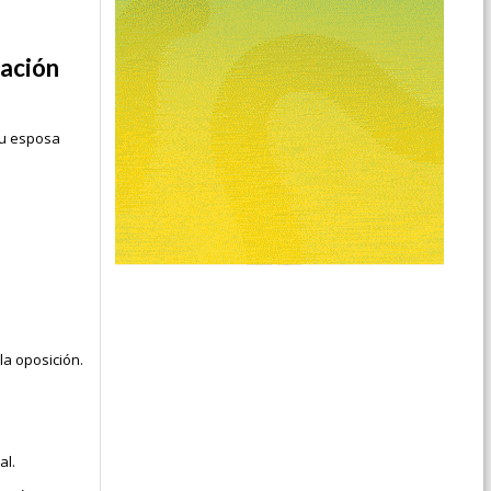
ración
su esposa
la oposición.
al.