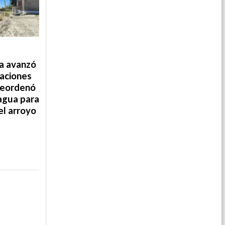
ia avanzó
aciones
 reordenó
 agua para
el arroyo