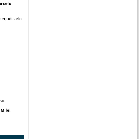
rcelo
perjudicarlo
so.
 Milei
.