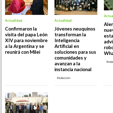
Actua
Actualidad
Actualidad
Aler
Confirmaron la
Jóvenes neuquinos
nuev
visita del papa León
transforman la
esta
XIV para noviembre
Inteligencia
advi
a la Argentina y se
Artificial en
rob
reunirá con Milei
soluciones para sus
Wha
comunidades y
Reda
avanzan a la
instancia nacional
Redacción