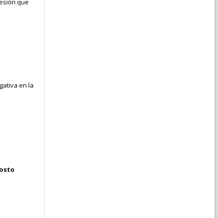
resión que
gativa en la
osto