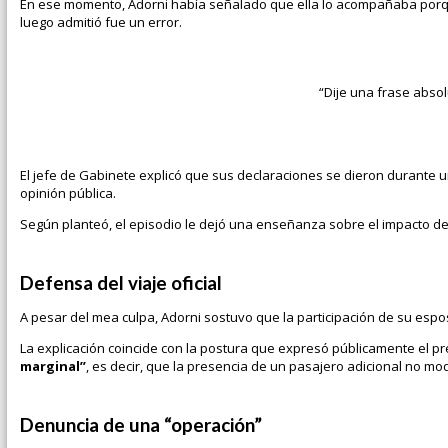
En ese momento, Adorni había señalado que ella lo acompañaba porq
luego admitió fue un error.
“Dije una frase abso
El jefe de Gabinete explicó que sus declaraciones se dieron durante u
opinión pública.
Según planteó, el episodio le dejó una enseñanza sobre el impacto de l
Defensa del viaje oficial
A pesar del mea culpa, Adorni sostuvo que la participación de su espos
La explicación coincide con la postura que expresó públicamente el p
marginal”
, es decir, que la presencia de un pasajero adicional no modif
Denuncia de una “operación”