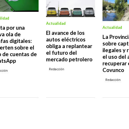
lidad
Actualidad
ta por una
Actualidad
El avance de los
a ola de
La Provinc
autos eléctricos
fas digitales:
sobre capt
obliga a replantear
erten sobre el
ilegales y
el futuro del
o de cuentas de
el uso del
mercado petrolero
tsApp
recuperar 
Covunco
Redacción
cción
Redacción