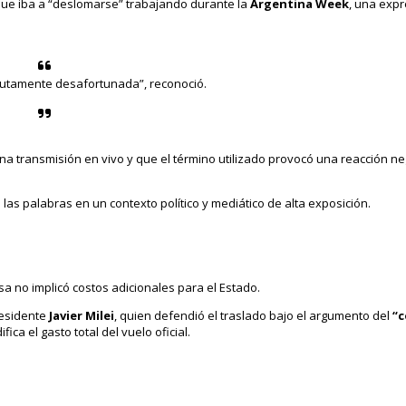
ue iba a “deslomarse” trabajando durante la
Argentina Week
, una exp
lutamente desafortunada”, reconoció.
na transmisión en vivo y que el término utilizado provocó una reacción ne
as palabras en un contexto político y mediático de alta exposición.
a no implicó costos adicionales para el Estado.
residente
Javier Milei
, quien defendió el traslado bajo el argumento del
“c
ica el gasto total del vuelo oficial.