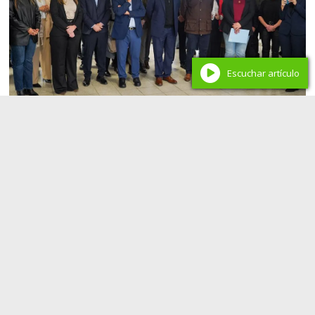
Escuchar artículo
Educación en Neuquén
Neuquén fortalece la formación docente con la
ampliación del IFD N° 14 y un nuevo convenio
para educación técnica
Redacción