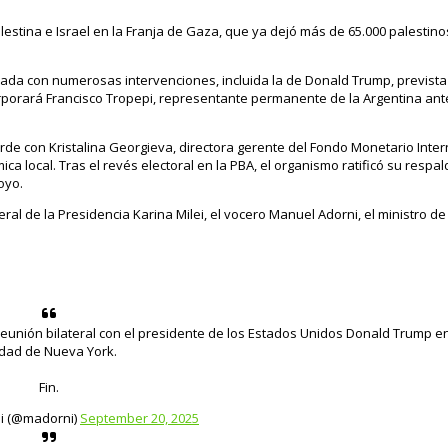
lestina e Israel en la Franja de Gaza, que ya dejó más de 65.000 palestin
rnada con numerosas intervenciones, incluida la de Donald Trump, prevista 
rporará Francisco Tropepi, representante permanente de la Argentina ant
arde con Kristalina Georgieva, directora gerente del Fondo Monetario Inte
a local. Tras el revés electoral en la PBA, el organismo ratificó su respal
oyo.
eral de la Presidencia Karina Milei, el vocero Manuel Adorni, el ministro d
reunión bilateral con el presidente de los Estados Unidos Donald Trump en
udad de Nueva York.
Fin.
i (@madorni)
September 20, 2025