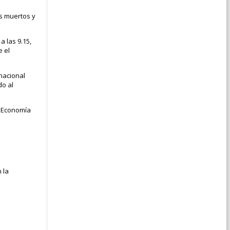
os muertos y
a las 9.15,
e el
rnacional
do al
e Economía
 la