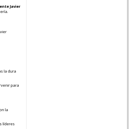
ente Javier
lería.
vier
as la dura
rvenir para
on la
s líderes