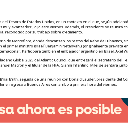
 del Tesoro de Estados Unidos, en un contexto en el que, según adelantó 
 muy avanzados”, dijo este viernes. Además, el Presidente se reunirá co
ia, reconocido por su trabajo sobre crecimiento.
rio de Montefiore, donde descansan los restos del Rebe de Lubavitch, sit
 con el primer ministro israelí Benjamin Netanyahu (originalmente prevista 
 Internacional). Participará también el embajador argentino en Israel, Axel 
dadano Global 2025 del Atlantic Council, que entregará el secretario del Te
uel Macron y el titular de la FIFA, Gianni Infantino. Milei se sentará junt
B’nai B’rith, seguida de una reunión con Donald Lauder, presidente del C
er el regreso a Buenos Aires con arribo a primera hora del viernes.