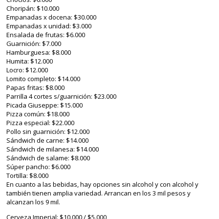
Choripán: $10.000
Empanadas x docena: $30.000
Empanadas x unidad: $3.000
Ensalada de frutas: $6.000
Guarnición: $7.000
Hamburguesa: $8.000
Humita: $12.000
Locro: $12.000
Lomito completo: $14.000
Papas fritas: $8.000
Parrilla 4 cortes s/guarnición: $23.000
Picada Giuseppe: $15.000
Pizza común: $18.000
Pizza especial: $22.000
Pollo sin guarnición: $12.000
Sándwich de carne: $14.000
Sándwich de milanesa: $14.000
Sándwich de salame: $8.000
Súper pancho: $6.000
Tortilla: $8.000
En cuanto a las bebidas, hay opciones sin alcohol y con alcohol y
también tienen amplia variedad. Arrancan en los 3 mil pesos y
alcanzan los 9 mil.
Cerveza Imperial: $10.000 / $5.000