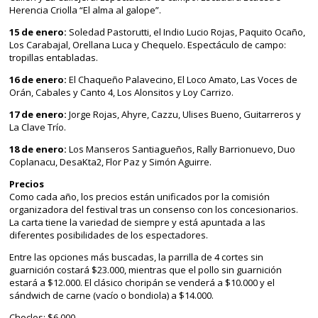
Herencia Criolla “El alma al galope”.
15 de enero:
Soledad Pastorutti, el Indio Lucio Rojas, Paquito Ocaño,
Los Carabajal, Orellana Luca y Chequelo. Espectáculo de campo:
tropillas entabladas.
16 de enero:
El Chaqueño Palavecino, El Loco Amato, Las Voces de
Orán, Cabales y Canto 4, Los Alonsitos y Loy Carrizo.
17 de enero:
Jorge Rojas, Ahyre, Cazzu, Ulises Bueno, Guitarreros y
La Clave Trío.
18 de enero:
Los Manseros Santiagueños, Rally Barrionuevo, Duo
Coplanacu, DesaKta2, Flor Paz y Simón Aguirre.
Precios
Como cada año, los precios están unificados por la comisión
organizadora del festival tras un consenso con los concesionarios.
La carta tiene la variedad de siempre y está apuntada a las
diferentes posibilidades de los espectadores.
Entre las opciones más buscadas, la parrilla de 4 cortes sin
guarnición costará $23.000, mientras que el pollo sin guarnición
estará a $12.000. El clásico choripán se venderá a $10.000 y el
sándwich de carne (vacío o bondiola) a $14.000.
Choclos: $6.000