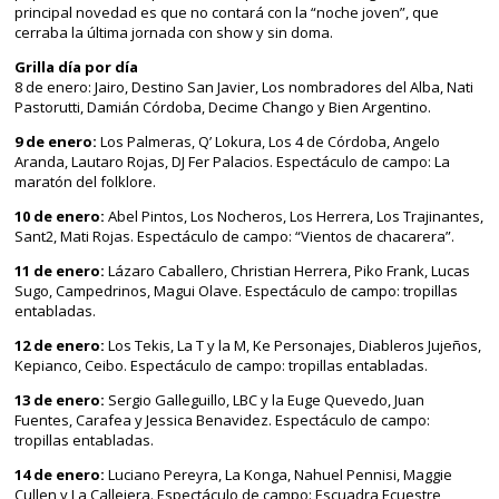
principal novedad es que no contará con la “noche joven”, que
cerraba la última jornada con show y sin doma.
Grilla día por día
8 de enero: Jairo, Destino San Javier, Los nombradores del Alba, Nati
Pastorutti, Damián Córdoba, Decime Chango y Bien Argentino.
9 de enero:
Los Palmeras, Q’ Lokura, Los 4 de Córdoba, Angelo
Aranda, Lautaro Rojas, DJ Fer Palacios. Espectáculo de campo: La
maratón del folklore.
10 de enero:
Abel Pintos, Los Nocheros, Los Herrera, Los Trajinantes,
Sant2, Mati Rojas. Espectáculo de campo: “Vientos de chacarera”.
11 de enero:
Lázaro Caballero, Christian Herrera, Piko Frank, Lucas
Sugo, Campedrinos, Magui Olave. Espectáculo de campo: tropillas
entabladas.
12 de enero:
Los Tekis, La T y la M, Ke Personajes, Diableros Jujeños,
Kepianco, Ceibo. Espectáculo de campo: tropillas entabladas.
13 de enero:
Sergio Galleguillo, LBC y la Euge Quevedo, Juan
Fuentes, Carafea y Jessica Benavidez. Espectáculo de campo:
tropillas entabladas.
14 de enero:
Luciano Pereyra, La Konga, Nahuel Pennisi, Maggie
Cullen y La Callejera. Espectáculo de campo: Escuadra Ecuestre