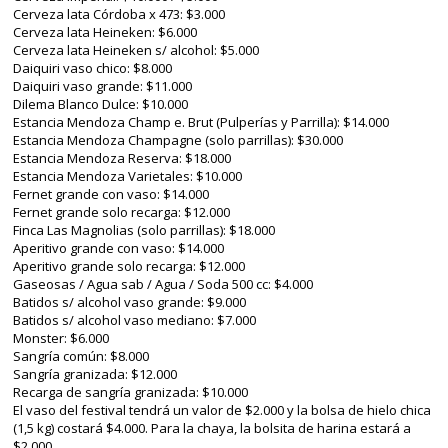
Cerveza lata Córdoba x 473: $3.000
Cerveza lata Heineken: $6.000
Cerveza lata Heineken s/ alcohol: $5.000
Daiquiri vaso chico: $8.000
Daiquiri vaso grande: $11.000
Dilema Blanco Dulce: $10.000
Estancia Mendoza Champ e. Brut (Pulperías y Parrilla): $14.000
Estancia Mendoza Champagne (solo parrillas): $30.000
Estancia Mendoza Reserva: $18.000
Estancia Mendoza Varietales: $10.000
Fernet grande con vaso: $14.000
Fernet grande solo recarga: $12.000
Finca Las Magnolias (solo parrillas): $18.000
Aperitivo grande con vaso: $14.000
Aperitivo grande solo recarga: $12.000
Gaseosas / Agua sab / Agua / Soda 500 cc: $4.000
Batidos s/ alcohol vaso grande: $9.000
Batidos s/ alcohol vaso mediano: $7.000
Monster: $6.000
Sangría común: $8.000
Sangría granizada: $12.000
Recarga de sangría granizada: $10.000
El vaso del festival tendrá un valor de $2.000 y la bolsa de hielo chica
(1,5 kg) costará $4.000. Para la chaya, la bolsita de harina estará a
$2.000.