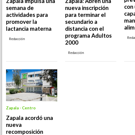
Zapala impulsa una
Zapala: Abren una
con
semana de
nueva inscripción
capa
actividades para
para terminar el
man
promover la
secundario a
ali
lactancia materna
distancia con el
programa Adultos
Reda
Redacción
2000
Redacción
Zapala - Centro
Zapala acordó una
nueva
recomposición