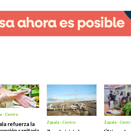
a - Centro
Zapala - Centro
Zapala - Centr
la refuerza la
ención sanitaria