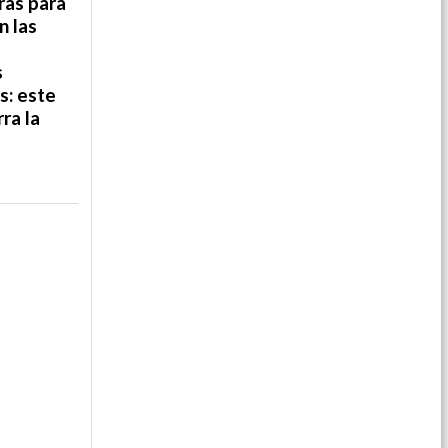
ras para
n las
s
s: este
ra la