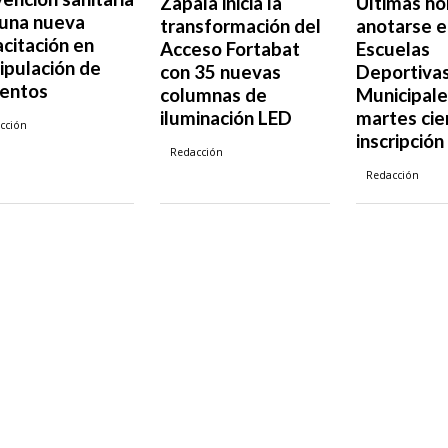
Zapala inicia la
Últimas ho
 una nueva
transformación del
anotarse e
citación en
Acceso Fortabat
Escuelas
ipulación de
con 35 nuevas
Deportiva
mentos
columnas de
Municipale
iluminación LED
martes cier
cción
inscripción
Redacción
Redacción