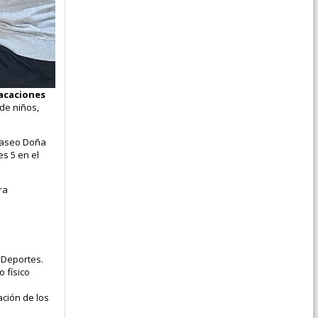
Vacaciones
de niños,
 Paseo Doña
es 5 en el
ra
e Deportes.
 físico
ación de los