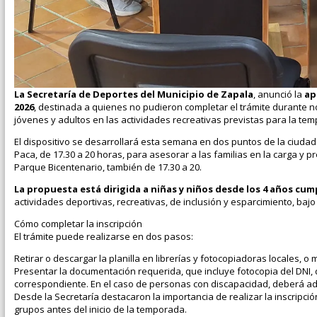
La Secretaría de Deportes del Municipio de Zapala
, anunció la
ap
2026
, destinada a quienes no pudieron completar el trámite durante no
jóvenes y adultos en las actividades recreativas previstas para la tem
El dispositivo se desarrollará esta semana en dos puntos de la ciudad
Paca, de 17.30 a 20 horas, para asesorar a las familias en la carga y 
Parque Bicentenario, también de 17.30 a 20.
La propuesta está dirigida a niñas y niños desde los 4 años cum
actividades deportivas, recreativas, de inclusión y esparcimiento, ba
Cómo completar la inscripción
El trámite puede realizarse en dos pasos:
Retirar o descargar la planilla en librerías y fotocopiadoras locales, o
Presentar la documentación requerida, que incluye fotocopia del DNI, 
correspondiente. En el caso de personas con discapacidad, deberá adju
Desde la Secretaría destacaron la importancia de realizar la inscripc
grupos antes del inicio de la temporada.