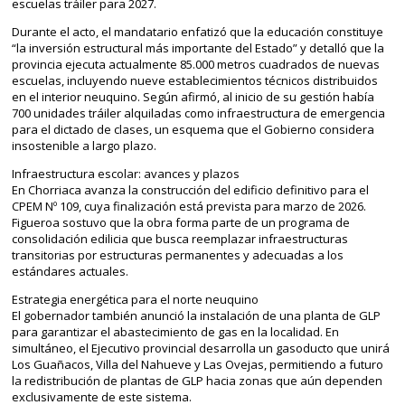
escuelas tráiler para 2027.
Durante el acto, el mandatario enfatizó que la educación constituye
“la inversión estructural más importante del Estado” y detalló que la
provincia ejecuta actualmente 85.000 metros cuadrados de nuevas
escuelas, incluyendo nueve establecimientos técnicos distribuidos
en el interior neuquino. Según afirmó, al inicio de su gestión había
700 unidades tráiler alquiladas como infraestructura de emergencia
para el dictado de clases, un esquema que el Gobierno considera
insostenible a largo plazo.
Infraestructura escolar: avances y plazos
En Chorriaca avanza la construcción del edificio definitivo para el
CPEM Nº 109, cuya finalización está prevista para marzo de 2026.
Figueroa sostuvo que la obra forma parte de un programa de
consolidación edilicia que busca reemplazar infraestructuras
transitorias por estructuras permanentes y adecuadas a los
estándares actuales.
Estrategia energética para el norte neuquino
El gobernador también anunció la instalación de una planta de GLP
para garantizar el abastecimiento de gas en la localidad. En
simultáneo, el Ejecutivo provincial desarrolla un gasoducto que unirá
Los Guañacos, Villa del Nahueve y Las Ovejas, permitiendo a futuro
la redistribución de plantas de GLP hacia zonas que aún dependen
exclusivamente de este sistema.