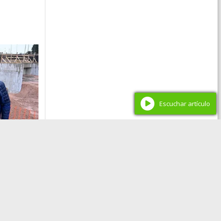
Escuchar artículo
 de sus
rimer
listo en