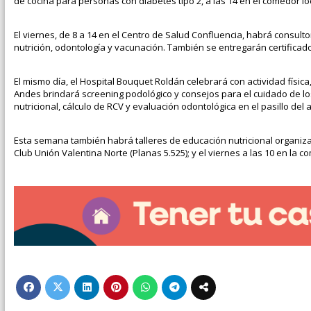
de cocina para personas con diabetes tipo 2, a las 14 en el comedor loc
El viernes, de 8 a 14 en el Centro de Salud Confluencia, habrá consu
nutrición, odontología y vacunación. También se entregarán certificado
El mismo día, el Hospital Bouquet Roldán celebrará con actividad física
Andes brindará screening podológico y consejos para el cuidado de los
nutricional, cálculo de RCV y evaluación odontológica en el pasillo del al
Esta semana también habrá talleres de educación nutricional organizado
Club Unión Valentina Norte (Planas 5.525); y el viernes a las 10 en la 