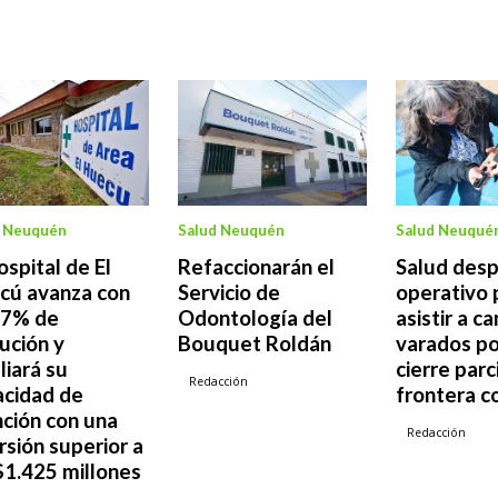
d Neuquén
Salud Neuquén
Salud Neuqué
ospital de El
Refaccionarán el
Salud desp
cú avanza con
Servicio de
operativo 
17% de
Odontología del
asistir a c
ución y
Bouquet Roldán
varados po
iará su
cierre parc
Redacción
acidad de
frontera c
ción con una
Redacción
rsión superior a
$1.425 millones