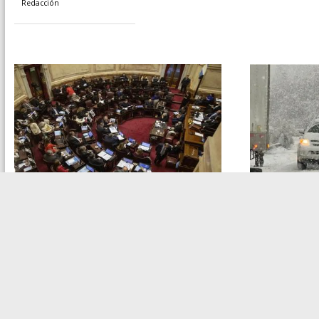
Redacción
Nacionales
El Gobierno cedió en el capítulo
Clima
más polémico de la Ley de Tierras
El temporal
y modificó el proyecto antes del
Neuquén: ru
debate en el Senado
restriccion
Redacción
la Ruta 22 