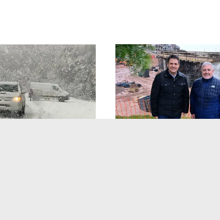
Neuquén, la Capital
Neuquén avanza con uno
 mantiene en alerta a
principales accesos: el p
tas con hielo,
tramo del puente estará 
es y un tramo clave de
menos de un mes
sigue cerrado
Redacción