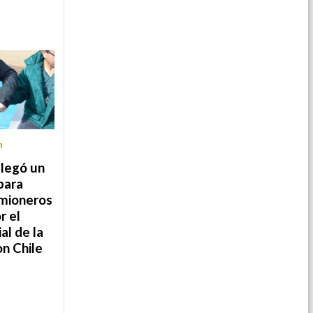
n
legó un
para
amioneros
r el
ial de la
on Chile