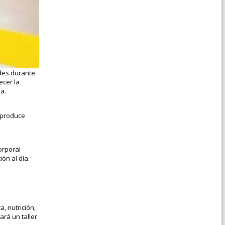
ades durante
ecer la
a.
 produce
orporal
ón al día.
, nutrición,
ará un taller