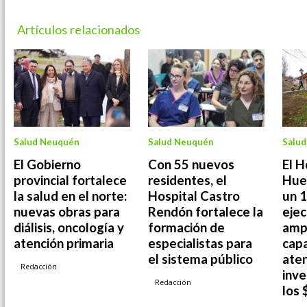
Artículos relacionados
Salud Neuquén
Salud Neuquén
Salu
El Gobierno
Con 55 nuevos
El H
provincial fortalece
residentes, el
Hue
la salud en el norte:
Hospital Castro
un 
nuevas obras para
Rendón fortalece la
ejec
diálisis, oncología y
formación de
ampl
atención primaria
especialistas para
cap
el sistema público
aten
Redacción
inve
Redacción
los 