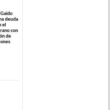
 Gaido
una deuda
n el
grano con
ión de
lones