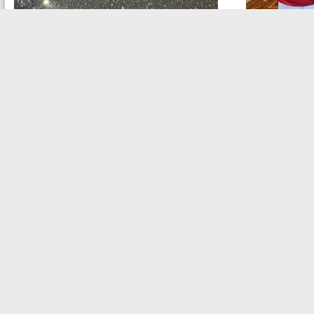
Actualidad
Confirmaron
León XIV p
Argentina y
Clima
La nieve llegó a la ciudad de
Neuquén en medio de una alerta
naranja por el intenso temporal
Redacción