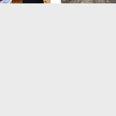
Energía
 la visita del papa
Nieve, barro y postes caí
ara noviembre a la
desafío del EPEN para de
 se reunirá con Milei
electricidad a La Matanci
Redacción