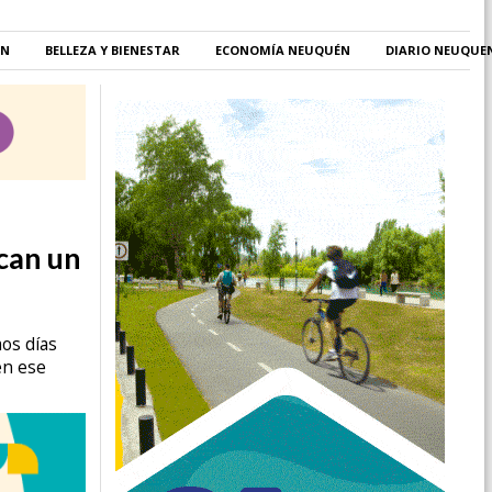
ÉN
BELLEZA Y BIENESTAR
ECONOMÍA NEUQUÉN
DIARIO NEUQUE
ican un
os días
en ese