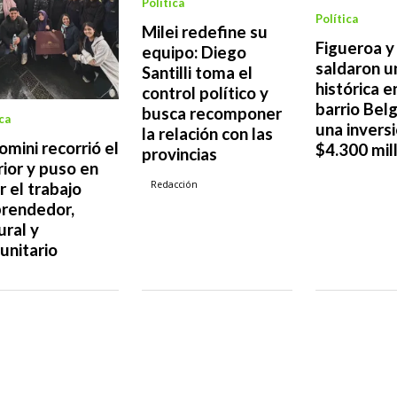
Política
Política
Milei redefine su
Figueroa y
equipo: Diego
saldaron 
Santilli toma el
histórica e
control político y
barrio Bel
busca recomponer
ca
una invers
la relación con las
omini recorrió el
$4.300 mil
provincias
rior y puso en
Redacción
r el trabajo
rendedor,
ural y
unitario