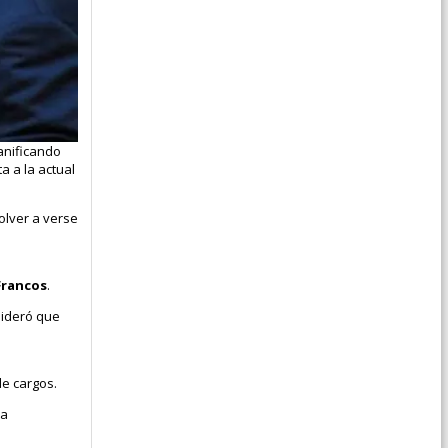
lanificando
a a la actual
olver a verse
Francos
.
nsideró que
de cargos.
la