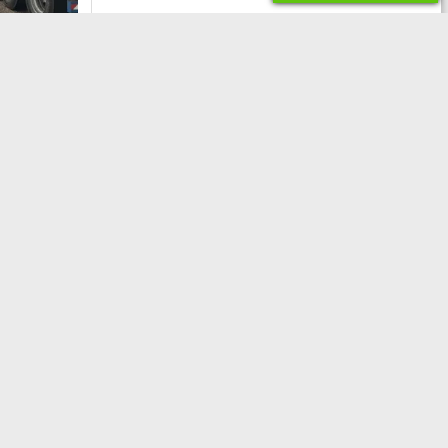
dos: el
volver la
lla