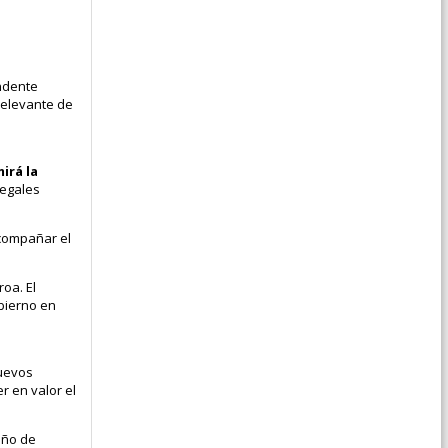
endente
relevante de
irá la
legales
acompañar el
oa. El
bierno en
nuevos
r en valor el
año de