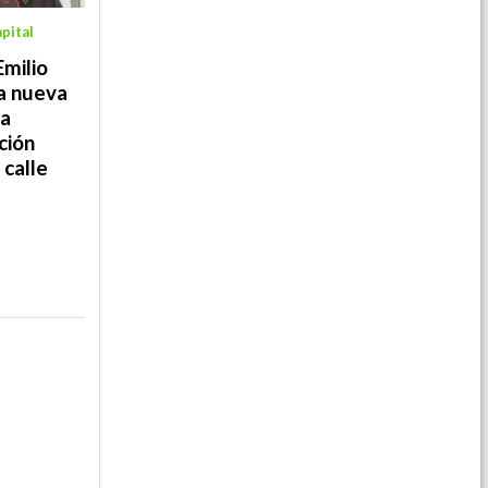
pital
Emilio
a nueva
la
ción
 calle