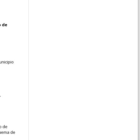
o de
unicipio
.
o de
squema de