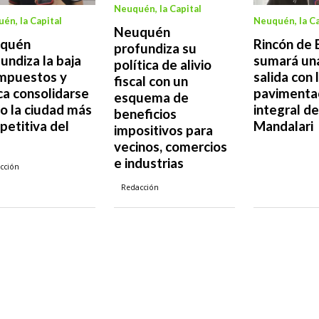
Neuquén, la Capital
én, la Capital
Neuquén, la Ca
Neuquén
quén
Rincón de 
profundiza su
undiza la baja
sumará un
política de alivio
impuestos y
salida con 
fiscal con un
a consolidarse
pavimenta
esquema de
o la ciudad más
integral de
beneficios
etitiva del
Mandalari
impositivos para
vecinos, comercios
e industrias
cción
Redacción