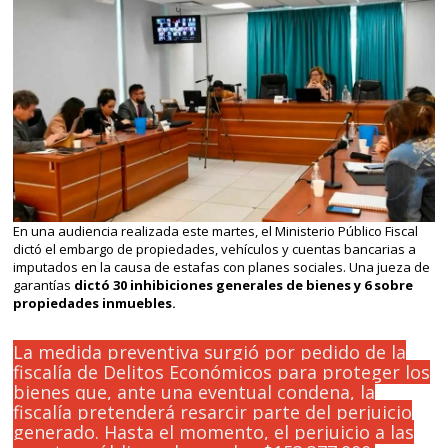
En una audiencia realizada este martes, el Ministerio Público Fiscal
dictó el embargo de propiedades, vehículos y cuentas bancarias a
imputados en la causa de estafas con planes sociales. Una jueza de
garantías
dictó 30 inhibiciones generales de bienes y 6 sobre
propiedades inmuebles.
La medida preventiva surgió por pedido de la
fiscalía de Delitos Económicos para proteger los
bienes que, ante una eventual condena, la
fiscalía pretenderá resarcir parte del perjuicio
generado. Hasta el momento, el perjuicio a las