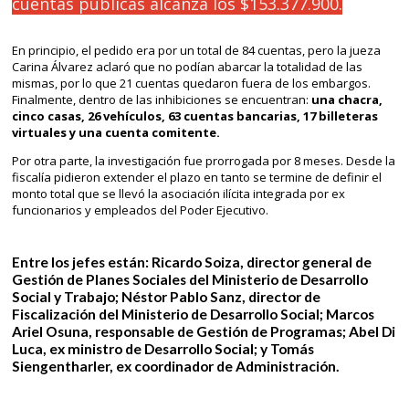
cuentas públicas alcanza los $153.377.900.
En principio, el pedido era por un total de 84 cuentas, pero la jueza
Carina Álvarez aclaró que no podían abarcar la totalidad de las
mismas, por lo que 21 cuentas quedaron fuera de los embargos.
Finalmente, dentro de las inhibiciones se encuentran:
una chacra,
cinco casas, 26 vehículos, 63 cuentas bancarias, 17 billeteras
virtuales y una cuenta comitente.
Por otra parte, la investigación fue prorrogada por 8 meses. Desde la
fiscalía pidieron extender el plazo en tanto se termine de definir el
monto total que se llevó la asociación ilícita integrada por ex
funcionarios y empleados del Poder Ejecutivo.
Entre los jefes están:
Ricardo Soiza
, director general de
Gestión de Planes Sociales del Ministerio de Desarrollo
Social y Trabajo;
Néstor Pablo Sanz
, director de
Fiscalización del Ministerio de Desarrollo Social;
Marcos
Ariel Osuna
, responsable de Gestión de Programas;
Abel Di
Luca
, ex ministro de Desarrollo Social; y
Tomás
Siengentharler
, ex coordinador de Administración.